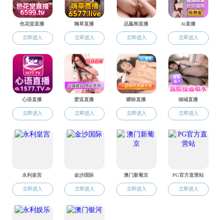
友情链接
乌克兰哈尔夫国立师范大学
俄
版权所有：男同