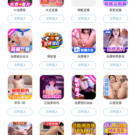
规章制度
继续教育
重要通知
招生简章
国培计划
规章制度
电话：0311-80788700
邮箱：
43310796@qq.com